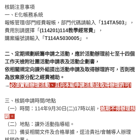
核銷注意事項
一、E化帳務系統
報帳管理/部門經費報帳，部門代碼請輸入「
114TA503
」，
費用別請選擇「
(114201)114教學經常費
」，
購案編號請輸入「
T114A5030005
」。
二、定期規劃統籌申請之活動，應於活動辦理前七至十四個
工作天檢附社團活動申請表及活動企劃書，
依相關規定向課外組提出活動申請及取得辦理許可，否則視
為放棄原分配之經費補助。
→
必須實際辦理活動、且向本組申請活動並取得辦理許可!
三、核銷申請時間/地點
（一）時間：114年9月30日(二)17時以前，
逾期不得辦理核
銷
。
（二）地點：課外活動指導組。
（三）備妥相關文件及合格單據，逕洽貴社/會輔導人辦理
核銷作業。